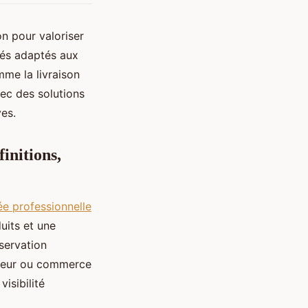
on pour valoriser
iés adaptés aux
me la livraison
vec des solutions
ves.
initions,
rée professionnelle
uits et une
nservation
aiteur ou commerce
isibilité