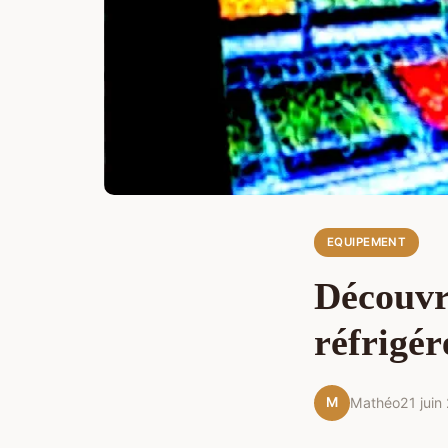
EQUIPEMENT
Découvre
réfrigér
M
Mathéo
21 juin