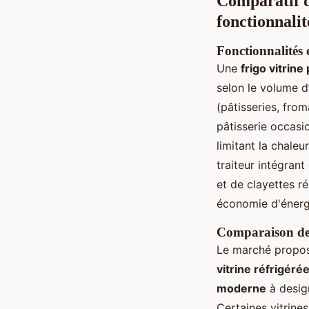
Comparatif de
fonctionnalit
Fonctionnalités e
Une
frigo vitrine
selon le volume d
(pâtisseries, from
pâtisserie occasi
limitant la chale
traiteur intégran
et de clayettes r
économie d'énerg
Comparaison de 
Le marché propose
vitrine réfrigéré
moderne
à design
Certaines vitrine