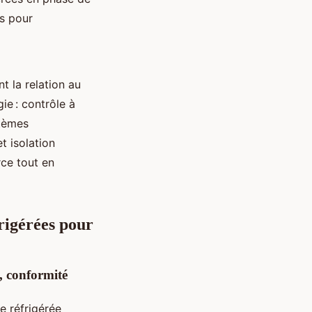
es pour
t la relation au
ie : contrôle à
stèmes
 isolation
rce tout en
frigérées pour
, conformité
e réfrigérée