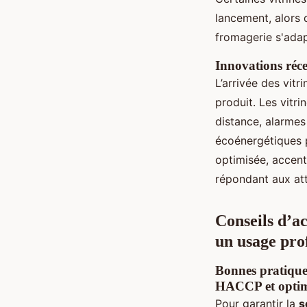
lancement, alors 
fromagerie s'adap
Innovations réce
L’arrivée des vitr
produit. Les vitr
distance, alarmes
écoénergétiques 
optimisée, accent
répondant aux at
Conseils d’ac
un usage pro
Bonnes pratiques
HACCP et optim
Pour garantir la
s