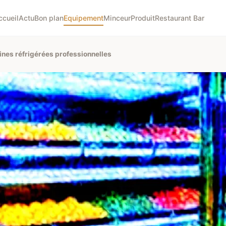
ccueil
Actu
Bon plan
Equipement
Minceur
Produit
Restaurant Bar
ines réfrigérées professionnelles