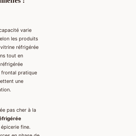
nnelles :
capacité varie
elon les produits
vitrine réfrigérée
ons tout en
réfrigérée
 frontal pratique
ettent une
tion.
ée pas cher à la
réfrigérée
épicerie fine.
erces en phase de