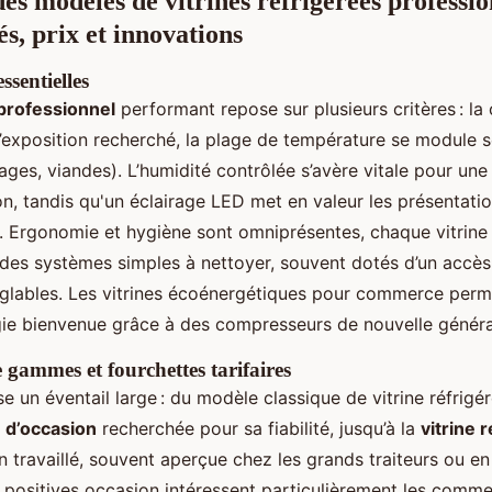
s modèles de vitrines réfrigérées professio
és, prix et innovations
ssentielles
 professionnel
performant repose sur plusieurs critères : la 
’exposition recherché, la plage de température se module s
ages, viandes). L’humidité contrôlée s’avère vitale pour une 
on, tandis qu'un éclairage LED met en valeur les présentati
ur. Ergonomie et hygiène sont omniprésentes, chaque vitrine 
t des systèmes simples à nettoyer, souvent dotés d’un accès
églables. Les vitrines écoénergétiques pour commerce perm
ie bienvenue grâce à des compresseurs de nouvelle généra
gammes et fourchettes tarifaires
 un éventail large : du modèle classique de vitrine réfrigér
e d’occasion
recherchée pour sa fiabilité, jusqu’à la
vitrine 
 travaillé, souvent aperçue chez les grands traiteurs ou en 
s positives occasion intéressent particulièrement les comm