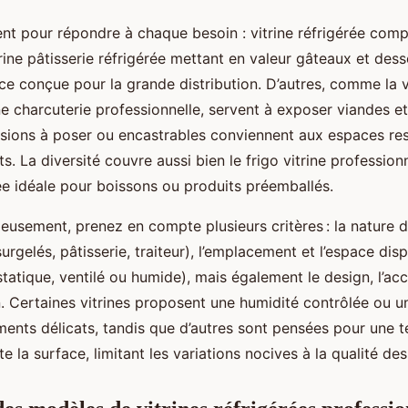
nt pour répondre à chaque besoin : vitrine réfrigérée comp
trine pâtisserie réfrigérée mettant en valeur gâteaux et desse
ice conçue pour la grande distribution. D’autres, comme la v
ne charcuterie professionnelle, servent à exposer viandes et
rsions à poser ou encastrables conviennent aux espaces res
 La diversité couvre aussi bien le frigo vitrine professionn
rée idéale pour boissons ou produits préemballés.
cieusement, prenez en compte plusieurs critères : la nature 
surgelés, pâtisserie, traiteur), l’emplacement et l’espace dis
statique, ventilé ou humide), mais également le design, l’acce
en. Certaines vitrines proposent une humidité contrôlée ou un
ments délicats, tandis que d’autres sont pensées pour une 
e la surface, limitant les variations nocives à la qualité des