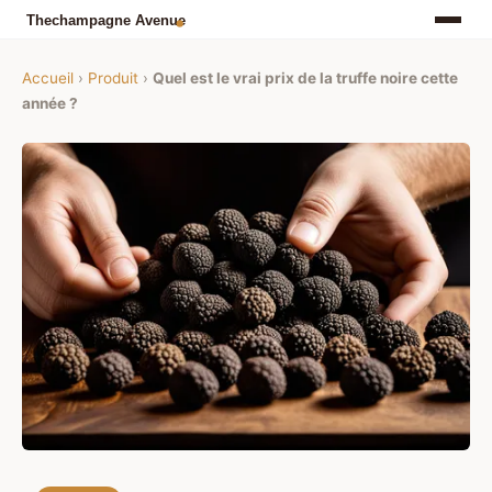
Accueil
›
Produit
›
Quel est le vrai prix de la truffe noire cette
année ?